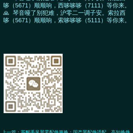
哆（5671）顺顺响，西哆哆哆（7111）等你来。
🙏 琴音哑了别犯难，沪零二一调子安。索拉西
哆（5671）顺顺响，索哆哆哆（5111）等你来。
上一篇：
苏醒手风琴零配件更换：国产琴配件适配，高知换件